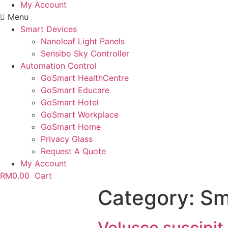
My Account
Menu
Smart Devices
Nanoleaf Light Panels
Sensibo Sky Controller
Automation Control
GoSmart HealthCentre
GoSmart Educare
GoSmart Hotel
GoSmart Workplace
GoSmart Home
Privacy Glass
Request A Quote
My Account
RM
0.00
Cart
Category:
Sm
Velusce suscipit 