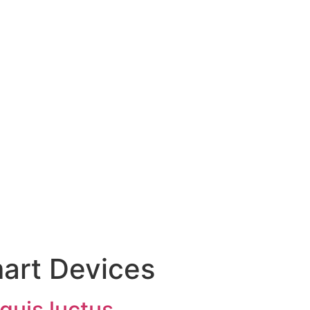
art Devices
quis luctus